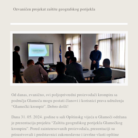
Ozvaničen projekat zaštite geografskog porijekla
Od danas, zvanično, svi poljoprivredni proizvođači krompira sa
područja Glamoča mogu postati
članovi i korisnici prava udruženja
“Glamočki krompir”. Dobro došli!
Dana 31. 05. 2024. godine u sali Opštinskg vijeća u Glamoči održana
je prezentacija projekta “Zaštita geografskog porijekla Glamočkog
krompira”. Pored zainteresovanih proizvođača, prezentaciji su
prisustvovali i predstavnici zakonodavne i izvršne vlasti opštine