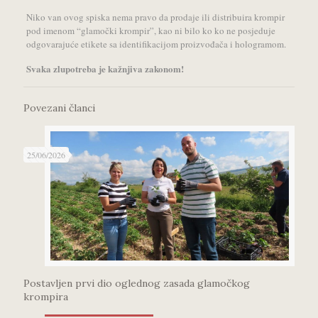
Niko van ovog spiska nema pravo da prodaje ili distribuira krompir
pod imenom “glamočki krompir”, kao ni bilo ko ko ne posjeduje
odgovarajuće etikete sa identifikacijom proizvođača i hologramom.
Svaka zlupotreba je kažnjiva zakonom!
Povezani članci
25/06/2026
Postavljen prvi dio oglednog zasada glamočkog
krompira